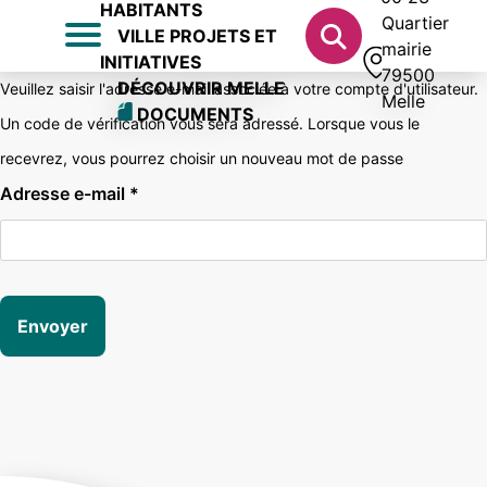
HABITANTS
Quartier
VILLE PROJETS ET
mairie
INITIATIVES
79500
DÉCOUVRIR MELLE
Veuillez saisir l'adresse e-mail associée à votre compte d'utilisateur.
Melle
DOCUMENTS
Un code de vérification vous sera adressé. Lorsque vous le
recevrez, vous pourrez choisir un nouveau mot de passe
Adresse e-mail
*
Envoyer